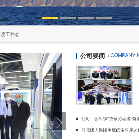
件A通过验收并正式交付使用
张天平到援老挝项目调研指导工作
团援老挝项目员工异国过春节
年度工作会
工作会议
生产月”活动启动会议
公司要闻
/ COMPANY
公司工会组织“致敬劳动者·奋
河北建工集团承建的援科摩罗