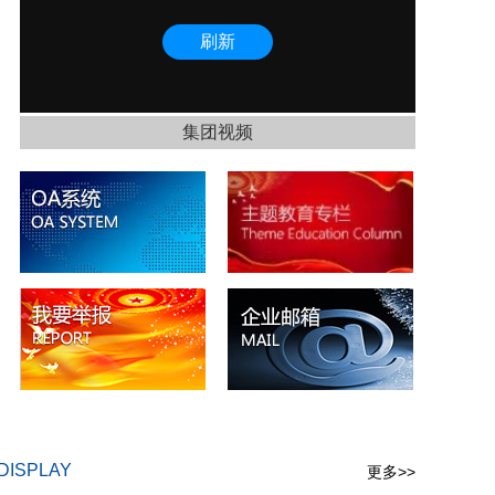
集团视频
DISPLAY
更多>>