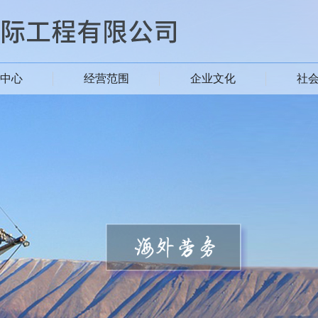
中心
经营范围
企业文化
社
工作会议
生产月”活动启动会议
包工程工作调研
经理贾凤锁到国际公司进行党的二十届三中全会精神宣讲
NR全球最大250家国际承包商榜单
中国影视展活动中荣获最佳组织一等奖