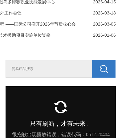
挝乌多姆赛职业技能发展中心
2026-04-15
海外工作会议
2026-03-18
程 ——国际公司召开2026年节后收心会
2026-03-05
技术援助项目实施单位资格
2026-01-06