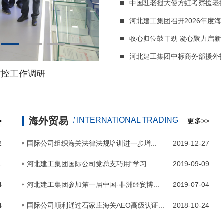
中国驻老挝大使方虹考察援老
河北建工集团召开2026年度
收心归位鼓干劲 凝心聚力启新
河北建工集团中标商务部援外
产党成立100周年大会直播
海外贸易
/ INTERNATIONAL TRADING
>
更多>>
2
国际公司组织海关法律法规培训进一步增...
2019-12-27
1
河北建工集团国际公司党总支巧用“学习...
2019-09-09
4
河北建工集团参加第一届中国-非洲经贸博...
2019-07-04
4
国际公司顺利通过石家庄海关AEO高级认证...
2018-10-24