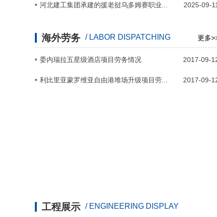
河北建工集团承建的援老挝乌多姆赛职业...
2025-09-1
海外劳务
/ LABOR DISPATCHING
更多>
委内瑞拉五星级酒店项目劳务情况
2017-09-1
利比里亚蒙罗维亚自由港堆场升级项目劳...
2017-09-1
工程展示
/ ENGINEERING DISPLAY