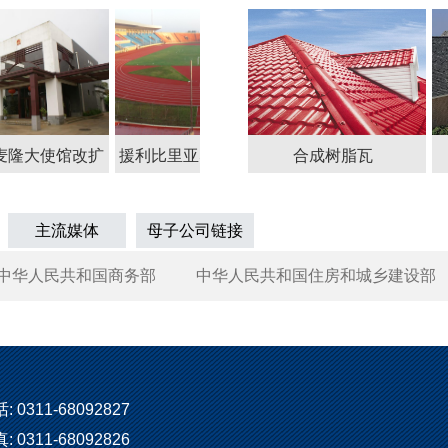
隆大使馆改扩
彩石金属瓦
援利比里亚SKD体育场维
合成树脂瓦
委内瑞拉五星级酒店
项目
修项目
主流媒体
母子公司链接
中华人民共和国商务部
中华人民共和国住房和城乡建设部
: 0311-68092827
: 0311-68092826